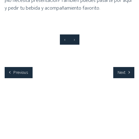
¡No necesita presentación! También puedes pasarte por aquí
y pedir tu bebida y acompañamiento favorito.
‹
›
Previous
Next