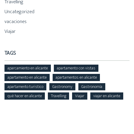
Travelling
Uncategorized
vacaciones
Viajar
TAGS
aparcamiento en alicante
apartamento con vistas
apartamento en alicante
apartamentos en alicante
apartamento turistico
Gastronomy
Gastronomía
qué hacer en alicante
Travelling
Viajar
viajar en alicante