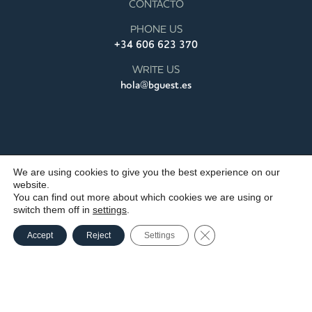
CONTACTO
PHONE US
+34 606 623 370
WRITE US
hola@bguest.es
We are using cookies to give you the best experience on our
website.
You can find out more about which cookies we are using or
switch them off in
settings
.
Aviso legal
/
Política de privacidad
/
Política de cookies
/
Términos
Close GDPR Cookie Ba
Accept
Reject
Settings
y condiciones
© BGUEST 2020